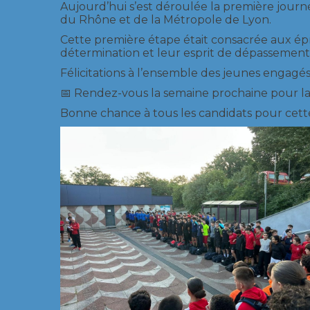
Aujourd’hui s’est déroulée la première jour
du Rhône et de la Métropole de Lyon.
Cette première étape était consacrée aux épr
détermination et leur esprit de dépassement
Félicitations à l’ensemble des jeunes engagé
📅 Rendez-vous la semaine prochaine pour la
Bonne chance à tous les candidats pour cett