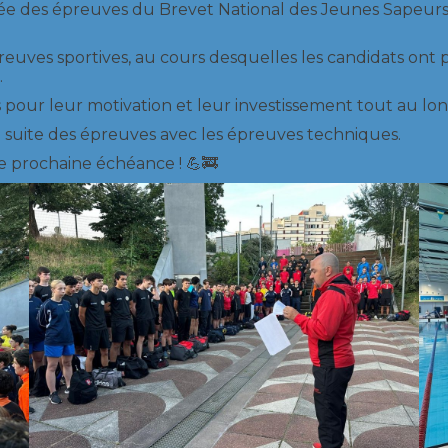
née des épreuves du Brevet National des Jeunes Sapeurs
euves sportives, au cours desquelles les candidats ont
.
s pour leur motivation et leur investissement tout au lo
 suite des épreuves avec les épreuves techniques.
e prochaine échéance ! 💪🚒