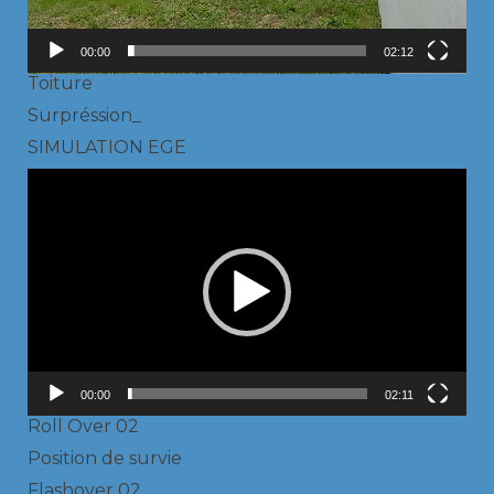
00:00
02:12
Toiture
Surpréssion_
SIMULATION EGE
Lecteur
vidéo
00:00
02:11
Roll Over 02
Position de survie
Flashover 02