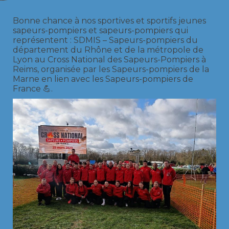
Bonne chance à nos sportives et sportifs jeunes
sapeurs-pompiers et sapeurs-pompiers qui
représentent : SDMIS – Sapeurs-pompiers du
département du Rhône et de la métropole de
Lyon au Cross National des Sapeurs-Pompiers à
Reims, organisée par les Sapeurs-pompiers de la
Marne en lien avec les Sapeurs-pompiers de
France 💪.