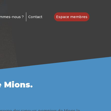
ommes-nous ?
Contact
Espace membres
 Mions.
aserne des sapeurs-pompiers de Mions le