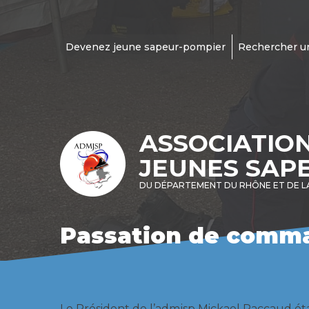
Devenez jeune sapeur-pompier
Rechercher u
ASSOCIATIO
JEUNES SAP
DU DÉPARTEMENT DU RHÔNE ET DE L
Passation de comma
Le Président de l’admjsp Mickael Paccaud ét