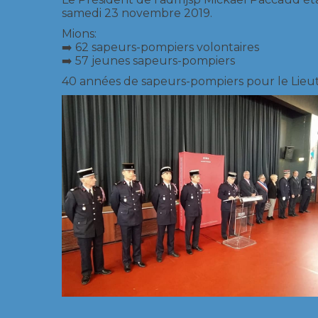
samedi 23 novembre 2019.
Mions:
➡️ 62 sapeurs-pompiers volontaires
➡️ 57 jeunes sapeurs-pompiers
40 années de sapeurs-pompiers pour le Lie