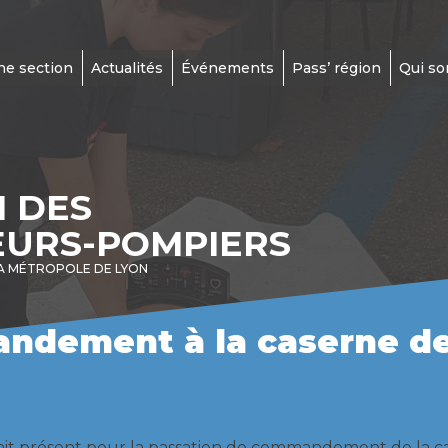
ne section
Actualités
Événements
Pass’ région
Qui s
N DES
EURS-POMPIERS
A MÉTROPOLE DE LYON
ndement à la caserne de
ait présent pour la passation de commandement de la c