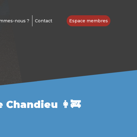
ommes-nous ?
Contact
Espace membres
 Chandieu 👩‍🚒