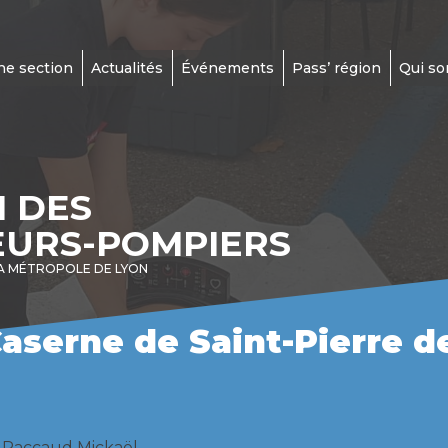
ne section
Actualités
Événements
Pass’ région
Qui s
N DES
EURS-POMPIERS
A MÉTROPOLE DE LYON
aserne de Saint-Pierre de
P Paccaud Mickaël