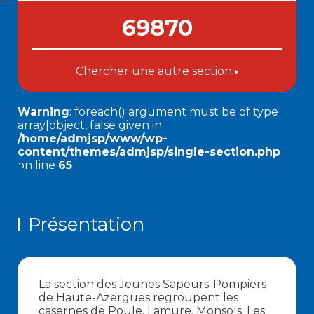
69870
Chercher une autre section
Warning
: foreach() argument must be of type
array|object, false given in
/home/admjsp/www/wp-
content/themes/admjsp/single-section.php
on line
65
Présentation
La section des Jeunes Sapeurs-Pompiers
de Haute-Azergues regroupent les
casernes de Poule, Lamure, Monsols. Les