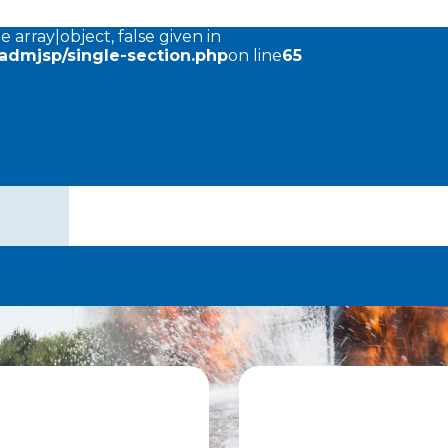
 array|object, false given in
dmjsp/single-section.php
on line
65