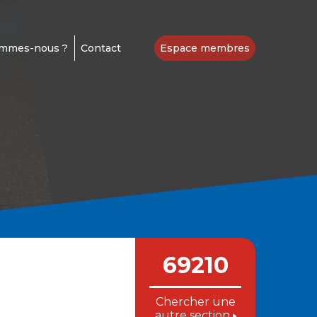
ommes-nous ?
Contact
Espace membres
69210
Chercher une
autre section