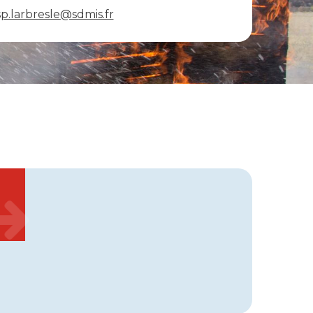
sp.larbresle@sdmis.fr