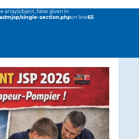
 array|object, false given in
dmjsp/single-section.php
on line
65