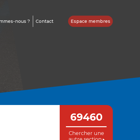
ommes-nous ?
Contact
Espace membres
69460
Chercher une
autre section