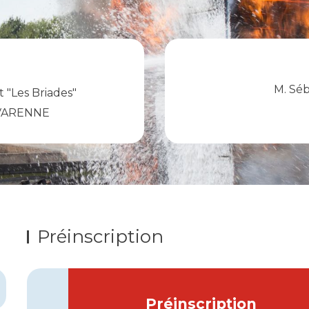
M. Séb
t "Les Briades"
-VARENNE
Préinscription
Préinscription