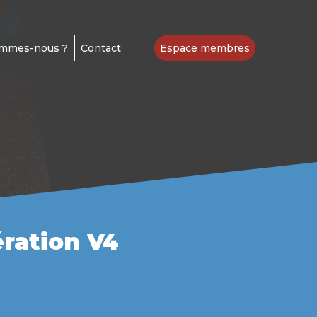
ommes-nous ?
Contact
Espace membres
ération V4