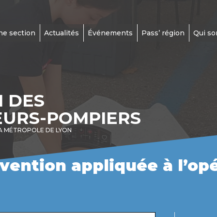
ne section
Actualités
Événements
Pass’ région
Qui s
N DES
EURS-POMPIERS
A MÉTROPOLE DE LYON
évention appliquée à l’op