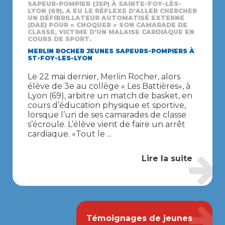
SAPEUR-POMPIER (JSP) À SAINTE-FOY-LÈS-
LYON (69), A EU LE RÉFLEXE D’ALLER CHERCHER
UN DÉFIBRILLATEUR AUTOMATISÉ EXTERNE
(DAE) POUR « CHOQUER » SON CAMARADE DE
CLASSE, VICTIME D’UN MALAISE CARDIAQUE EN
COURS DE SPORT.
MERLIN ROCHER JEUNES SAPEURS-POMPIERS À
ST-FOY-LES-LYON
Le 22 mai dernier, Merlin Rocher, alors
élève de 3e au collège « Les Battières», à
Lyon (69), arbitre un match de basket, en
cours d’éducation physique et sportive,
lorsque l’un de ses camarades de classe
s’écroule. L’élève vient de faire un arrêt
cardiaque. «Tout le ...
Lire la suite
Témoignages de jeunes